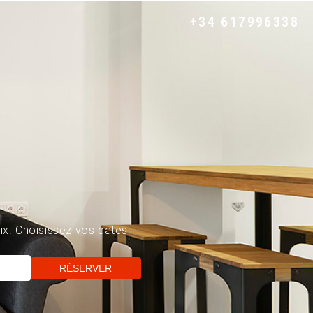
+34 617996338
ix. Choisissez vos dates:
RÉSERVER