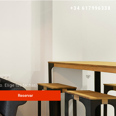
+34 617996338
. Elige tus fechas:
Reservar